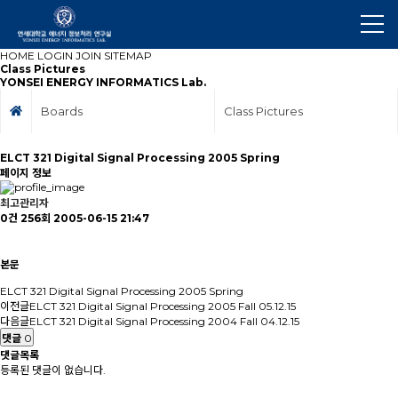
HOME
LOGIN
JOIN
SITEMAP
Class Pictures
YONSEI ENERGY INFORMATICS Lab.
Boards
Class Pictures
ELCT 321 Digital Signal Processing 2005 Spring
페이지 정보
최고관리자
0건
256회
2005-06-15 21:47
본문
ELCT 321 Digital Signal Processing 2005 Spring
이전글
ELCT 321 Digital Signal Processing 2005 Fall
05.12.15
다음글
ELCT 321 Digital Signal Processing 2004 Fall
04.12.15
댓글
0
댓글목록
등록된 댓글이 없습니다.