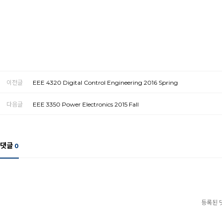
이전글
EEE 4320 Digital Control Engineering 2016 Spring
다음글
EEE 3350 Power Electronics 2015 Fall
댓글
0
등록된 