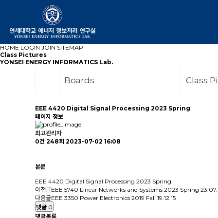
HOME
LOGIN
JOIN
SITEMAP
Class Pictures
YONSEI ENERGY INFORMATICS Lab.
Boards
Class P
EEE 4420 Digital Signal Processing 2023 Spring
페이지 정보
최고관리자
0건
248회
2023-07-02 16:08
본문
EEE 4420 Digital Signal Processing 2023 Spring
이전글
EEE 5740 Linear Networks and Systems 2023 Spring
23.07
다음글
EEE 3350 Power Electronics 2019 Fall
19.12.15
댓글
0
댓글목록